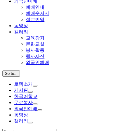
외국인예배
예배안내
예배순서지
설교번역
동영상
갤러리
교육강좌
문화교실
봉사활동
행사사진
외국인예배
Go to...
로뎀소개
게시판
한국어학교
무료봉사
외국인예배
동영상
갤러리