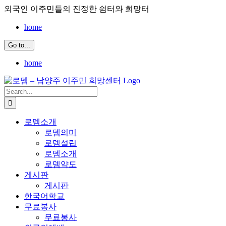
Skip
외국인 이주민들의 진정한 쉼터와 희망터
to
content
home
Go to...
home
Search
for:
로뎀소개
로뎀의미
로뎀설립
로뎀소개
로뎀약도
게시판
게시판
한국어학교
무료봉사
무료봉사