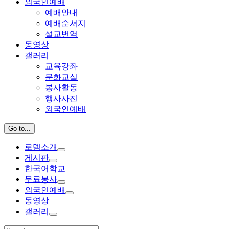
외국인예배
예배안내
예배순서지
설교번역
동영상
갤러리
교육강좌
문화교실
봉사활동
행사사진
외국인예배
Go to...
로뎀소개
게시판
한국어학교
무료봉사
외국인예배
동영상
갤러리