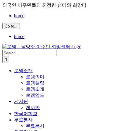
Skip
외국인 이주민들의 진정한 쉼터와 희망터
to
content
home
Go to...
home
Search
for:
로뎀소개
로뎀의미
로뎀설립
로뎀소개
로뎀약도
게시판
게시판
한국어학교
무료봉사
무료봉사