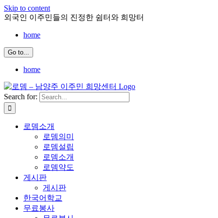
Skip to content
외국인 이주민들의 진정한 쉼터와 희망터
home
Go to...
home
Search for:
로뎀소개
로뎀의미
로뎀설립
로뎀소개
로뎀약도
게시판
게시판
한국어학교
무료봉사