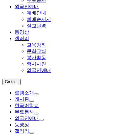
무료봉사
외국인예배
예배안내
예배순서지
설교번역
동영상
갤러리
교육강좌
문화교실
봉사활동
행사사진
외국인예배
Go to...
로뎀소개
게시판
한국어학교
무료봉사
외국인예배
동영상
갤러리