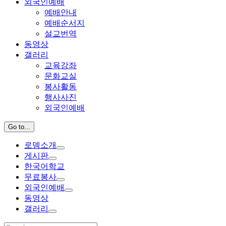
외국인예배
예배안내
예배순서지
설교번역
동영상
갤러리
교육강좌
문화교실
봉사활동
행사사진
외국인예배
Go to...
로뎀소개
게시판
한국어학교
무료봉사
외국인예배
동영상
갤러리