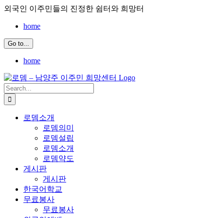
Skip
외국인 이주민들의 진정한 쉼터와 희망터
to
content
home
Go to...
home
Search
for:
로뎀소개
로뎀의미
로뎀설립
로뎀소개
로뎀약도
게시판
게시판
한국어학교
무료봉사
무료봉사