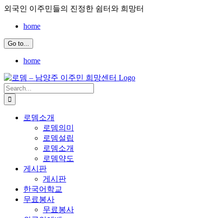
Skip
외국인 이주민들의 진정한 쉼터와 희망터
to
content
home
Go to...
home
Search
for:
로뎀소개
로뎀의미
로뎀설립
로뎀소개
로뎀약도
게시판
게시판
한국어학교
무료봉사
무료봉사