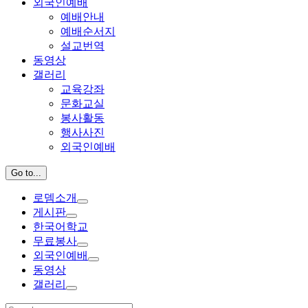
외국인예배
예배안내
예배순서지
설교번역
동영상
갤러리
교육강좌
문화교실
봉사활동
행사사진
외국인예배
Go to...
로뎀소개
게시판
한국어학교
무료봉사
외국인예배
동영상
갤러리