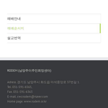
예배안내
예배순서지
설교번역
RODEM (남양주이주민희망센터)
Adress. 경기도 남양주시 화도읍 마석중앙로 37번길 1.
Tel. 031-591-6565,
Fax. 031-591-6363
E-mail. cwcrodem@naver.com
Home page. www.rodem.or.kr